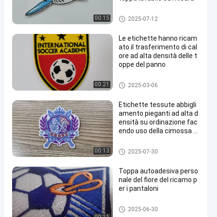
personalizzati toppe ricamate
00:15
2025-07-12
Le etichette hanno ricam
ato il trasferimento di cal
ore ad alta densità delle t
oppe del panno
personalizzati toppe ricamate
00:21
2025-03-06
Etichette tessute abbigli
amento pieganti ad alta d
ensità su ordinazione fac
endo uso della cimossa T
echincs
personalizzati toppe ricamate
00:13
2025-07-30
Toppa autoadesiva perso
nale del fiore del ricamo p
er i pantaloni
personalizzati toppe ricamate
2025-06-30