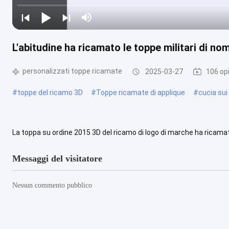
L'abitudine ha ricamato le toppe militari di n
personalizzati toppe ricamate
2025-03-27
106 opi
#
toppe del ricamo 3D
#
Toppe ricamate di applique
#
cucia sui 
La toppa su ordine 2015 3D del ricamo di logo di marche ha ricamato
Oggetto La toppa su ordine 2015 3D del ricamo di logo di marche ha
Messaggi del visitatore
Nessun commento pubblico