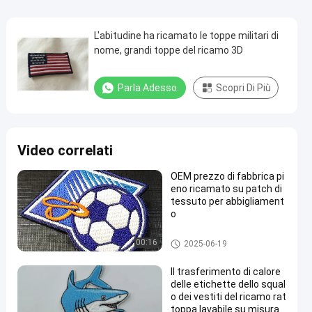
L'abitudine ha ricamato le toppe militari di
nome, grandi toppe del ricamo 3D
Parla Adesso.
Scopri Di Più
Video correlati
OEM prezzo di fabbrica pi
eno ricamato su patch di
tessuto per abbigliament
o
personalizzati toppe ricamate
00:16
2025-06-19
Il trasferimento di calore
delle etichette dello squal
o dei vestiti del ricamo rat
toppa lavabile su misura