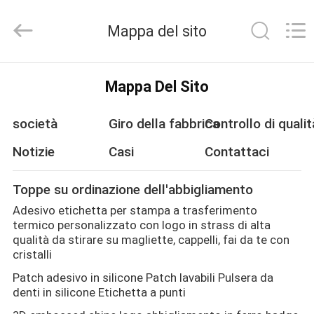
-
2026
Mappa del sito
T&K
Garment
Accessories
Co.,Ltd.
CASA
All
Mappa Del Sito
Rights
Reserved.
società
Giro della fabbrica
Controllo di qualit
PRODOTTI
Notizie
Casi
Contattaci
CHI
Toppe su ordinazione dell'abbigliamento
SIAMO
Adesivo etichetta per stampa a trasferimento
termico personalizzato con logo in strass di alta
qualità da stirare su magliette, cappelli, fai da te con
cristalli
FATORY
Patch adesivo in silicone Patch lavabili Pulsera da
TOUR
denti in silicone Etichetta a punti