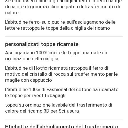
3D embossed shine logo abbigliamento in ferro badge
di calore di gomma silicone patch di trasferimento di
CONTROLLO
calore
DI
L'abitudine ferro-su o cucire-sull'asciugamano delle
lettere rattoppa le toppe della ciniglia del ricamo
QUALITÀ
personalizzati toppe ricamate
Asciugamano 100% cucire le toppe ricamate su
CONTATTACI
ordinazione della ciniglia
L'abitudine di Hotfix ricamata rattoppa il ferro di
motivo del cristallo di rocca sul trasferimento per le
NOTIZIE
maglie con cappuccio
L'abitudine 100% di Fashional del cotone ha ricamato
le toppe per i vestiti/bagagli
TUTTI
toppa su ordinazione lavabile del trasferimento di
I
calore del ricamo 3D per Sci-usura
CASI
Etichette dell'abbigliamento del trasferimento