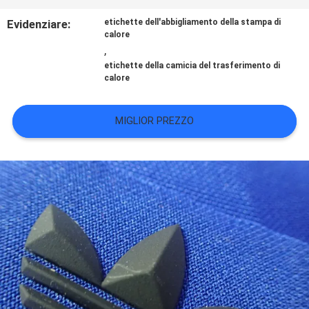
Evidenziare:
etichette dell'abbigliamento della stampa di
VR
calore
,
SHOW
etichette della camicia del trasferimento di
calore
MAPPA
MIGLIOR PREZZO
DEL
SITO
POLITICA
SULLA
PRIVACY