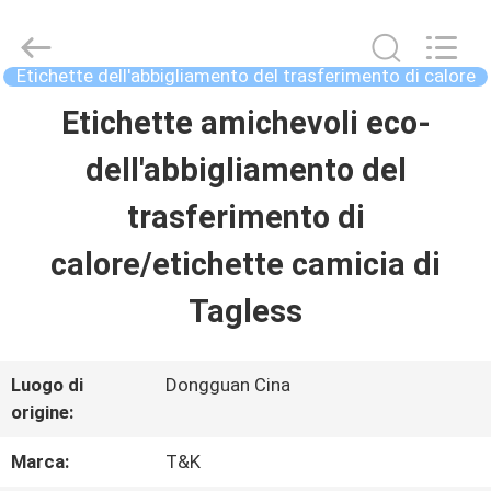
-
2026
T&K
Garment
Etichette dell'abbigliamento del trasferimento di calore
Accessories
Co.,Ltd.
CASA
Etichette amichevoli eco-
All
Rights
Reserved.
dell'abbigliamento del
PRODOTTI
trasferimento di
calore/etichette camicia di
CHI
Tagless
SIAMO
Luogo di
Dongguan Cina
FATORY
origine:
TOUR
Marca:
T&K