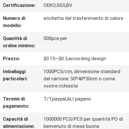
Certificazione:
OEKO,SGS,BV
CONTROLLO
Numero di
etichetta del trasferimento di calore
DI
modello:
QUALITÀ
Quantità di
500pce per
ordine minimo:
CONTATTACI
Prezzo:
$0.15~$0.3,according design
Imballaggi
1000PCS/ctn, dimensione standard
NOTIZIE
particolari:
del cartone: 50*40*30cm o come
vostre richieste
TUTTI
Termini di
T/T,paypal,ALI pagano
pagamento:
I
Capacità di
1000000 PCS/PCS per quantità PO di
CASI
alimentazione:
benvenuto di mese buona