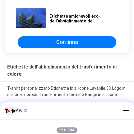
Etichette amichevoli eco-
dell'abbigliamento del
trasferimento di calore/etichette
camicia di Tagless
Continua
Etichette dell'abbigliamento del trasferimento di
calore
T-shirt personalizzato Etichetta in silicone Lavabile 3D Logo in
silicone morbido Trasferimento termico Badge in silicone
Etichetta di silicone a iniezione di muffa personalizzata
Kiyila
Lavabile 3D Logo di silicone morbido Trasferimento termico
Badge di silicone
7:10 PM