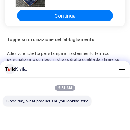
abbigliamento
Continua
Toppe su ordinazione dell'abbigliamento
Adesivo etichetta per stampa a trasferimento termico
personalizzato con logo in strass di alta qualità da stirare su
magliette, cappelli, fai da te con cristalli
Kiyila
Patch adesivo in silicone Patch lavabili Pulsera da denti in
silicone Etichetta a punti
5:51 AM
3D embossed shine logo abbigliamento in ferro badge di
Good day, what product are you looking for?
calore di gomma silicone patch di trasferimento di calore
Categorie popolari
Tutti