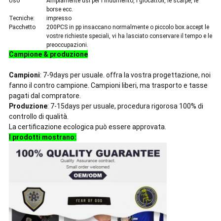
Uso
Ampiamente usi per l'indumento, i giocattoli, le scarpe, le
borse ecc.
Tecniche:
impresso
Pacchetto
200PCS in pp insaccano normalmente o piccolo box.accept le
vostre richieste speciali, vi ha lasciato conservare il tempo e le
preoccupazioni.
Campione & produzione
Campioni
: 7-9days per usuale. offra la vostra progettazione, noi
fanno il contro campione. Campioni liberi, ma trasporto e tasse
pagati dal compratore.
Produzione
: 7-15days per usuale, procedura rigorosa 100% di
controllo di qualità.
La certificazione ecologica può essere approvata.
I prodotti mostrano: