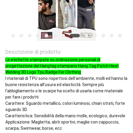
Descrizione di prodotto
Le etichette stampate su ordinazione personali di
progettazione del Hangtag stampano Hang Tag Patch Heat
Welding 3D Logo Tpu Badge For Clothing
I materiali di TPU sono rispettosi dell'ambiente, molli ed hanno la
buone resistenza all'usura ed elasticità. Sempre più
l'abbigliamento o le scarpe ha scelto di usarla come materiale
per fare i prodotti
Carattere: Sguardo metallico, colori luminosi, chiari strati, forte
sguardo 3D.
Caratteristica: Sensibilità della mano molle, ecologico, durevole
Applicazione: Maglietta, abiti sportivi, maglie con cappuccio,
scarpa, Swimwear, borse, ecc.