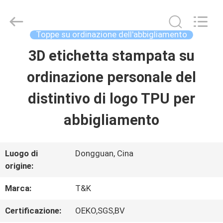
-
2026
T&K
Garment
Toppe su ordinazione dell'abbigliamento
Accessories
Co.,Ltd.
CASA
3D etichetta stampata su
All
Rights
Reserved.
ordinazione personale del
PRODOTTI
distintivo di logo TPU per
abbigliamento
CHI
SIAMO
Luogo di
Dongguan, Cina
origine:
FATORY
Marca:
T&K
TOUR
Certificazione:
OEKO,SGS,BV