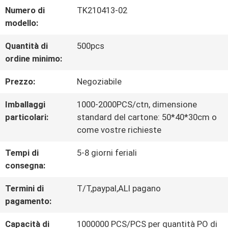
Numero di
TK210413-02
CONTROLLO
modello:
DI
Quantità di
500pcs
ordine minimo:
QUALITÀ
Prezzo:
Negoziabile
CONTATTACI
Imballaggi
1000-2000PCS/ctn, dimensione
particolari:
standard del cartone: 50*40*30cm o
come vostre richieste
NOTIZIE
Tempi di
5-8 giorni feriali
consegna:
TUTTI
Termini di
T/T,paypal,ALI pagano
I
pagamento:
CASI
Capacità di
1000000 PCS/PCS per quantità PO di