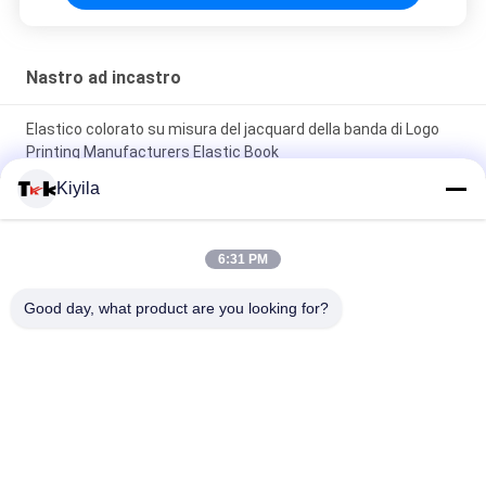
Nastro ad incastro
Elastico colorato su misura del jacquard della banda di Logo
Printing Manufacturers Elastic Book
Kiyila
Stampa di schermo su ordinazione del silicio della banda
elastica del jacquard della palestra di yoga per la biancheria
intima
6:31 PM
Scarpa del jacquard di OEKO/banda elastica colorata
Good day, what product are you looking for?
rivestimenti 1cm 2cm 3cm su misura
Categorie popolari
Tutti
Toppe Su 
Personalizzati 