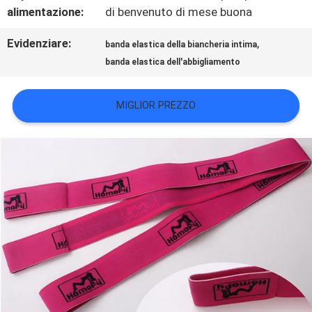
alimentazione:
di benvenuto di mese buona
VR
Evidenziare:
,
banda elastica della biancheria intima
SHOW
banda elastica dell'abbigliamento
MIGLIOR PREZZO
MAPPA
DEL
SITO
POLITICA
SULLA
PRIVACY