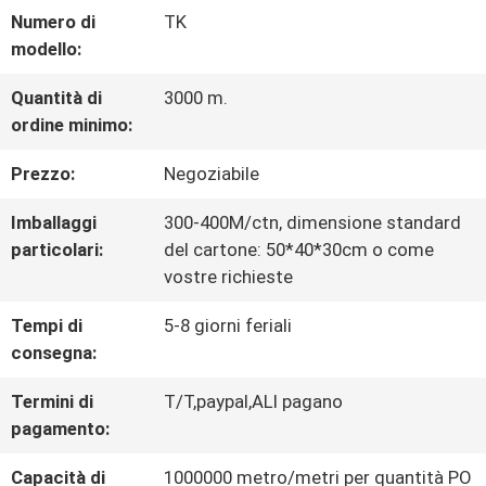
Numero di
TK
CONTROLLO
modello:
DI
Quantità di
3000 m.
ordine minimo:
QUALITÀ
Prezzo:
Negoziabile
CONTATTACI
Imballaggi
300-400M/ctn, dimensione standard
particolari:
del cartone: 50*40*30cm o come
vostre richieste
NOTIZIE
Tempi di
5-8 giorni feriali
consegna:
TUTTI
Termini di
T/T,paypal,ALI pagano
I
pagamento:
CASI
Capacità di
1000000 metro/metri per quantità PO