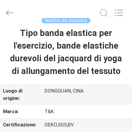
-
2026
T&K
Garment
Nastro ad incastro
Accessories
Co.,Ltd.
CASA
Tipo banda elastica per
All
Rights
Reserved.
l'esercizio, bande elastiche
PRODOTTI
durevoli del jacquard di yoga
di allungamento del tessuto
CHI
SIAMO
Luogo di
DONGGUAN, CINA
origine:
FATORY
Marca:
T&K
TOUR
Certificazione:
OEKO,SGS,BV