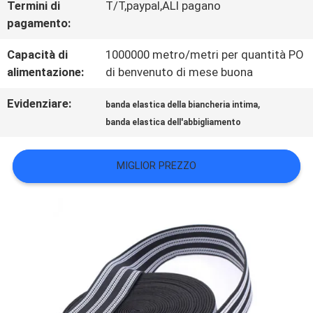
Termini di
T/T,paypal,ALI pagano
pagamento:
VR
Capacità di
1000000 metro/metri per quantità PO
SHOW
alimentazione:
di benvenuto di mese buona
Evidenziare:
,
banda elastica della biancheria intima
MAPPA
banda elastica dell'abbigliamento
DEL
MIGLIOR PREZZO
SITO
POLITICA
SULLA
PRIVACY