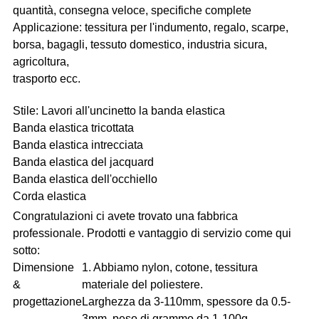
quantità, consegna veloce, specifiche complete
Applicazione: tessitura per l'indumento, regalo, scarpe,
borsa, bagagli, tessuto domestico, industria sicura,
agricoltura,
trasporto ecc.
Stile: Lavori all'uncinetto la banda elastica
Banda elastica tricottata
Banda elastica intrecciata
Banda elastica del jacquard
Banda elastica dell'occhiello
Corda elastica
Congratulazioni ci avete trovato una fabbrica
professionale. Prodotti e vantaggio di servizio come qui
sotto:
Dimensione
1. Abbiamo nylon, cotone, tessitura
&
materiale del poliestere.
progettazione
Larghezza da 3-110mm, spessore da 0.5-
3mm, peso di grammo da 1-100g.