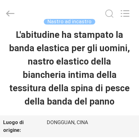
-
2026
T&K
Garment
Nastro ad incastro
Accessories
Co.,Ltd.
CASA
L'abitudine ha stampato la
All
Rights
Reserved.
banda elastica per gli uomini,
PRODOTTI
nastro elastico della
biancheria intima della
CHI
tessitura della spina di pesce
SIAMO
della banda del panno
FATORY
Luogo di
DONGGUAN, CINA
TOUR
origine: