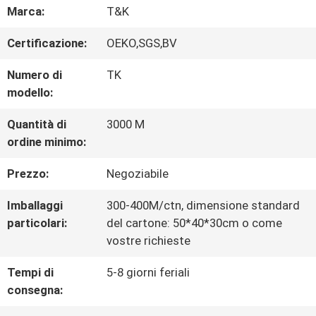
Marca:
T&K
CONTROLLO
Certificazione:
OEKO,SGS,BV
DI
Numero di
TK
QUALITÀ
modello:
Quantità di
3000 M
CONTATTACI
ordine minimo:
Prezzo:
Negoziabile
NOTIZIE
Imballaggi
300-400M/ctn, dimensione standard
particolari:
del cartone: 50*40*30cm o come
TUTTI
vostre richieste
I
Tempi di
5-8 giorni feriali
consegna:
CASI