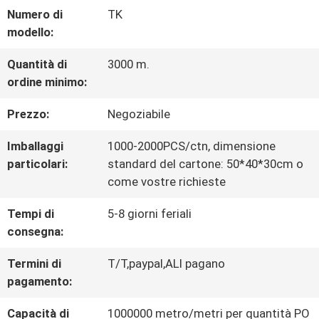
Numero di
TK
CONTROLLO
modello:
DI
Quantità di
3000 m.
ordine minimo:
QUALITÀ
Prezzo:
Negoziabile
CONTATTACI
Imballaggi
1000-2000PCS/ctn, dimensione
particolari:
standard del cartone: 50*40*30cm o
come vostre richieste
NOTIZIE
Tempi di
5-8 giorni feriali
consegna:
TUTTI
Termini di
T/T,paypal,ALI pagano
I
pagamento:
CASI
Capacità di
1000000 metro/metri per quantità PO