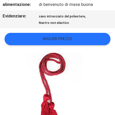
alimentazione:
di benvenuto di mese buona
VR
Evidenziare:
,
cavo intrecciato del poliestere
SHOW
Nastro non elastico
MIGLIOR PREZZO
MAPPA
DEL
SITO
POLITICA
SULLA
PRIVACY