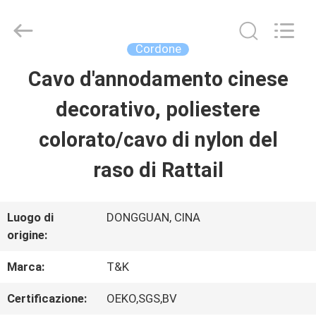
-
2026
T&K
Garment
Cordone
Accessories
Co.,Ltd.
CASA
Cavo d'annodamento cinese
All
Rights
Reserved.
decorativo, poliestere
PRODOTTI
colorato/cavo di nylon del
raso di Rattail
CHI
SIAMO
Luogo di
DONGGUAN, CINA
origine:
FATORY
Marca:
T&K
TOUR
Certificazione:
OEKO,SGS,BV