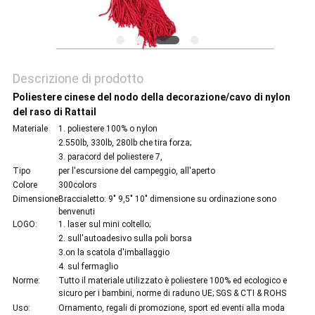
Descrizione di prodotto
Poliestere cinese del nodo della decorazione/cavo di nylon
del raso di Rattail
Materiale
1. poliestere 100% o nylon
2.550lb, 330lb, 280lb che tira forza;
3. paracord del poliestere 7,
Tipo
per l'escursione del campeggio, all'aperto
Colore
300colors
Dimensione
Braccialetto: 9" 9,5" 10" dimensione su ordinazione sono
benvenuti
LOGO:
1. laser sul mini coltello;
2. sull'autoadesivo sulla poli borsa
3.on la scatola d'imballaggio
4. sul fermaglio
Norme:
Tutto il materiale utilizzato è poliestere 100% ed ecologico e
sicuro per i bambini, norme di raduno UE; SGS & CTI & ROHS
Uso:
Ornamento, regali di promozione, sport ed eventi alla moda