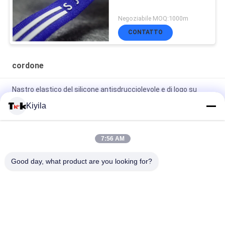
Negoziabile MOQ:1000m
CONTATTO
cordone
Nastro elastico del silicone antisdrucciolevole e di logo su
ordinazione per il rivestimento del cappotto dell'indumento
Kiyila
OEM/ODM di nylon piani del cavo dell'alto cavo non elastico di
tenacia 3cm disponibile
7:56 AM
Il poliestere 100%/nylon tricottato ha piegato il nastro elastico
Good day, what product are you looking for?
con il logo impresso
Categorie popolari
Tutti