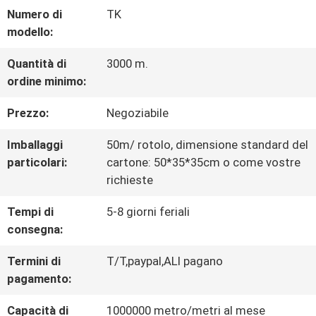
Numero di
TK
CONTROLLO
modello:
DI
Quantità di
3000 m.
ordine minimo:
QUALITÀ
Prezzo:
Negoziabile
CONTATTACI
Imballaggi
50m/ rotolo, dimensione standard del
particolari:
cartone: 50*35*35cm o come vostre
richieste
NOTIZIE
Tempi di
5-8 giorni feriali
consegna:
TUTTI
Termini di
T/T,paypal,ALI pagano
I
pagamento:
CASI
Capacità di
1000000 metro/metri al mese