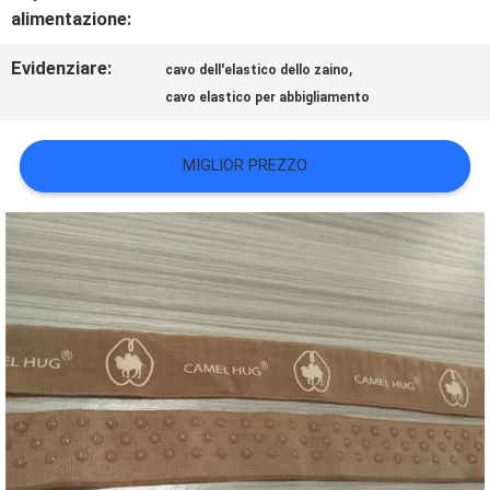
alimentazione:
VR
Evidenziare:
,
cavo dell'elastico dello zaino
SHOW
cavo elastico per abbigliamento
MIGLIOR PREZZO
MAPPA
DEL
SITO
POLITICA
SULLA
PRIVACY