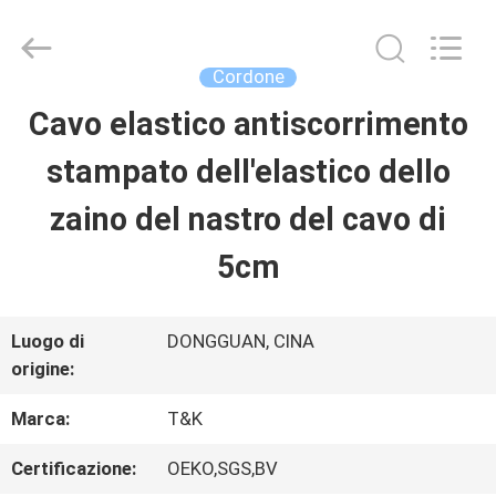
-
2026
T&K
Garment
Cordone
Accessories
Co.,Ltd.
CASA
Cavo elastico antiscorrimento
All
Rights
Reserved.
stampato dell'elastico dello
PRODOTTI
zaino del nastro del cavo di
5cm
CHI
SIAMO
Luogo di
DONGGUAN, CINA
origine:
FATORY
Marca:
T&K
TOUR
Certificazione:
OEKO,SGS,BV