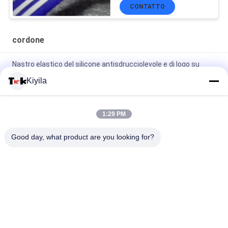
CONTATTO
cordone
Nastro elastico del silicone antisdrucciolevole e di logo su
ordinazione per il rivestimento del cappotto dell'indumento
Kiyila
OEM/ODM di nylon piani del cavo dell'alto cavo non elastico di
tenacia 3cm disponibile
1:29 PM
Il poliestere 100%/nylon tricottato ha piegato il nastro elastico
Good day, what product are you looking for?
con il logo impresso
Categorie popolari
Tutti
Toppe Su 
Personalizzati 
Ordinazione 
Toppe Ricamate